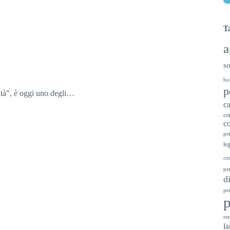
T
a
so
bo
p
nità”, è oggi uno degli…
ca
co
co
pe
le
co
pe
d
pe
ren
la