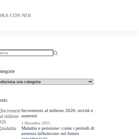
ORA CON NOI
essun
sultato
ategorie
tegorie
osts
Incremento al milione 2026: novità e
aumenti
1 Dicembre 2025
Malattia e pensione: come i periodi di
assenza influiscono sul futuro
previdenziale