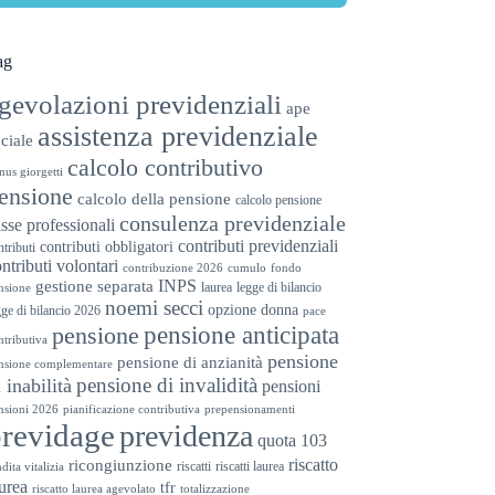
ag
gevolazioni previdenziali
ape
assistenza previdenziale
ciale
calcolo contributivo
nus giorgetti
ensione
calcolo della pensione
calcolo pensione
consulenza previdenziale
sse professionali
contributi previdenziali
contributi obbligatori
ntributi
ntributi volontari
contribuzione 2026
cumulo
fondo
INPS
gestione separata
laurea
legge di bilancio
nsione
noemi secci
opzione donna
gge di bilancio 2026
pace
pensione anticipata
pensione
ntributiva
pensione
pensione di anzianità
nsione complementare
pensione di invalidità
i inabilità
pensioni
nsioni 2026
pianificazione contributiva
prepensionamenti
previdage
previdenza
quota 103
riscatto
ricongiunzione
riscatti
riscatti laurea
dita vitalizia
urea
tfr
riscatto laurea agevolato
totalizzazione