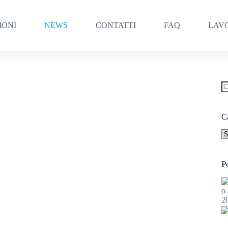
IONI
NEWS
CONTATTI
FAQ
LAV
N
ri
C
Ca
P