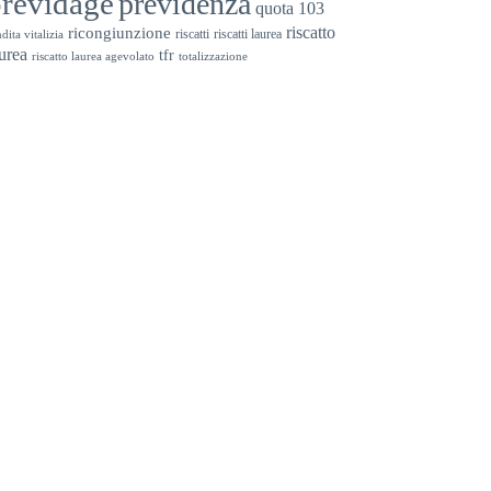
previdage
previdenza
quota 103
riscatto
ricongiunzione
riscatti
riscatti laurea
dita vitalizia
urea
tfr
riscatto laurea agevolato
totalizzazione