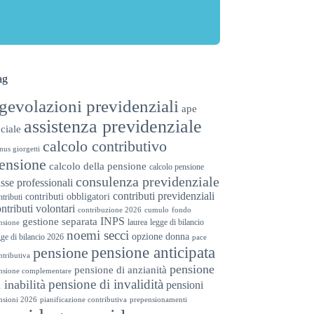
ag
gevolazioni previdenziali
ape
assistenza previdenziale
ciale
calcolo contributivo
nus giorgetti
ensione
calcolo della pensione
calcolo pensione
consulenza previdenziale
sse professionali
contributi previdenziali
contributi obbligatori
ntributi
ntributi volontari
contribuzione 2026
cumulo
fondo
INPS
gestione separata
laurea
legge di bilancio
nsione
noemi secci
opzione donna
gge di bilancio 2026
pace
pensione anticipata
pensione
ntributiva
pensione
pensione di anzianità
nsione complementare
pensione di invalidità
i inabilità
pensioni
nsioni 2026
pianificazione contributiva
prepensionamenti