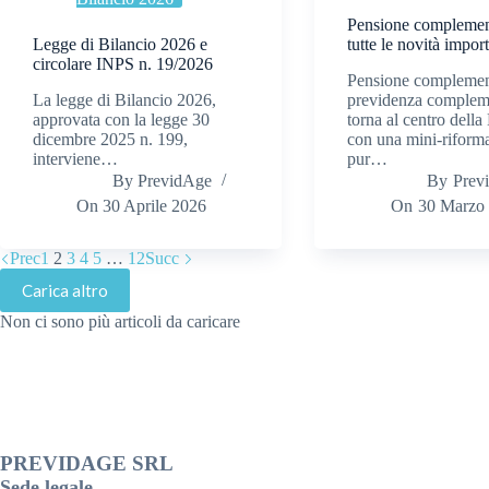
Pensione complemen
Legge di Bilancio 2026 e
tutte le novità import
circolare INPS n. 19/2026
Pensione complement
La legge di Bilancio 2026,
previdenza complem
approvata con la legge 30
torna al centro dell
dicembre 2025 n. 199,
con una mini-riform
interviene…
pur…
By
PrevidAge
By
Prev
On
30 Aprile 2026
On
30 Marzo
Prec
1
2
3
4
5
…
12
Succ
Carica altro
Non ci sono più articoli da caricare
PREVIDAGE SRL
Sede legale