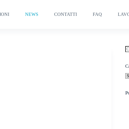
IONI
NEWS
CONTATTI
FAQ
LAV
N
ri
C
Ca
P