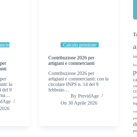
T
a
ancio
Calcolo pensione
so
Contribuzione 2026 per
per
artigiani e commercianti
bo
anti
p
Contribuzione 2026 per
per
artigiani e commercianti: con la
ca
nti: la
circolare INPS n. 14 del 9
co
 del 9
febbraio…
co
orna…
By
PrevidAge
pe
idAge
On
30 Aprile 2026
le
 2026
co
pe
d
pe