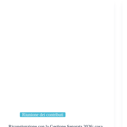
Riunione dei contributi
Ricongiunzione con la Gestione Separata 2026: cosa