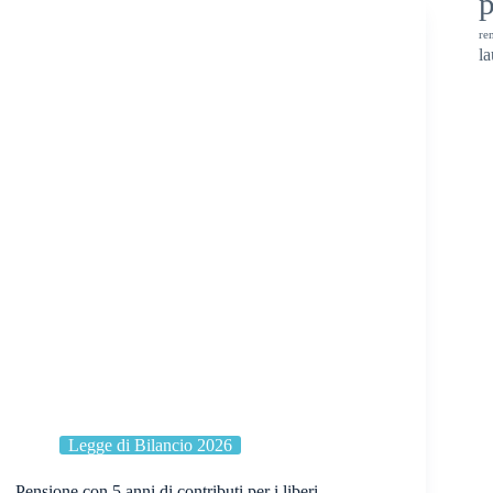
ren
la
Legge di Bilancio 2026
Pensione con 5 anni di contributi per i liberi