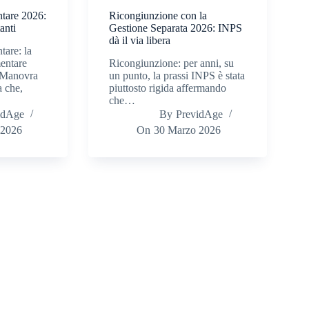
tare 2026:
Ricongiunzione con la
anti
Gestione Separata 2026: INPS
dà il via libera
are: la
entare
Ricongiunzione: per anni, su
a Manovra
un punto, la prassi INPS è stata
a che,
piuttosto rigida affermando
che…
idAge
By
PrevidAge
 2026
On
30 Marzo 2026