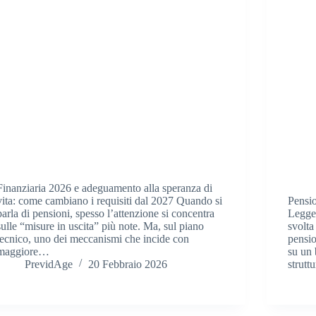
Finanziaria 2026 e adeguamento alla speranza di
vita: come cambiano i requisiti dal 2027 Quando si
Pensio
parla di pensioni, spesso l’attenzione si concentra
Legge 
sulle “misure in uscita” più note. Ma, sul piano
svolta
tecnico, uno dei meccanismi che incide con
pensio
maggiore…
su un 
PrevidAge
20 Febbraio 2026
strutt