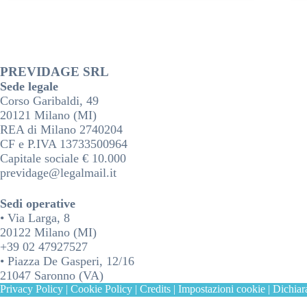
PREVIDAGE SRL
Sede legale
Corso Garibaldi, 49
20121 Milano (MI)
REA di Milano 2740204
CF e P.IVA 13733500964
Capitale sociale € 10.000
previdage@legalmail.it
Sedi operative
• Via Larga, 8
20122 Milano (MI)
+39 02 47927527
• Piazza De Gasperi, 12/16
21047 Saronno (VA)
Privacy Policy
|
Cookie Policy
|
Credits
|
Impostazioni cookie
|
Dichiara