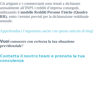
Gli artigiani e i commercianti sono tenuti a dichiarare
annualmente all’INPS i redditi d’impresa conseguiti,
utilizzando il
modello Redditi Persone Fisiche (Quadro
RR)
, entro i termini previsti per la dichiarazione reddituale
annuale.
Approfondisci l’argomento anche con questo articolo di blog!
𝗩𝘂𝗼𝗶 𝐜𝐨𝐧𝐨𝐬𝐜𝐞𝐫𝐞 𝐜𝐨𝐧 𝐜𝐞𝐫𝐭𝐞𝐳𝐳𝐚 𝐥𝐚 𝐭𝐮𝐚 𝐬𝐢𝐭𝐮𝐚𝐳𝐢𝐨𝐧𝐞
𝐩𝐫𝐞𝐯𝐢𝐝𝐞𝐧𝐳𝐢𝐚𝐥𝐞
?
𝗖𝗼𝗻𝘁𝗮𝘁𝘁𝗮 𝗶𝗹 𝗻𝗼𝘀𝘁𝗿𝗼 𝘁𝗲𝗮𝗺 𝗲 𝗽𝗿𝗲𝗻𝗼𝘁𝗮 𝗹𝗮 𝘁𝘂𝗮
𝗰𝗼𝗻𝘀𝘂𝗹𝗲𝗻𝘇𝗮