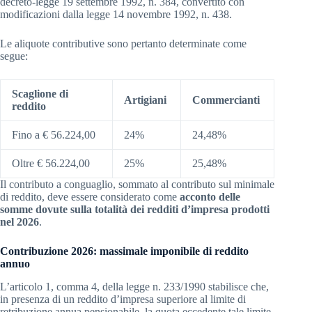
decreto-legge 19 settembre 1992, n. 384, convertito con
modificazioni dalla legge 14 novembre 1992, n. 438.
Le aliquote contributive sono pertanto determinate come
segue:
Scaglione di
Artigiani
Commercianti
reddito
Fino a € 56.224,00
24%
24,48%
Oltre € 56.224,00
25%
25,48%
Il contributo a conguaglio, sommato al contributo sul minimale
di reddito, deve essere considerato come
acconto delle
somme dovute sulla totalità dei redditi d’impresa prodotti
nel 2026
.
Contribuzione 2026: massimale imponibile di reddito
annuo
L’articolo 1, comma 4, della legge n. 233/1990 stabilisce che,
in presenza di un reddito d’impresa superiore al limite di
retribuzione annua pensionabile, la quota eccedente tale limite,