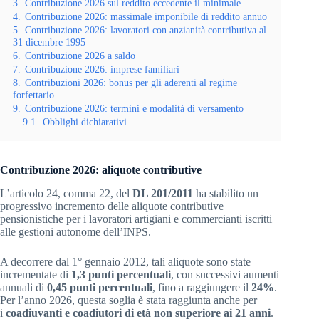
3.
Contribuzione 2026 sul reddito eccedente il minimale
4.
Contribuzione 2026: massimale imponibile di reddito annuo
5.
Contribuzione 2026: lavoratori con anzianità contributiva al
31 dicembre 1995
6.
Contribuzione 2026 a saldo
7.
Contribuzione 2026: imprese familiari
8.
Contribuzioni 2026: bonus per gli aderenti al regime
forfettario
9.
Contribuzione 2026: termini e modalità di versamento
9.1.
Obblighi dichiarativi
Contribuzione 2026: aliquote contributive
L’articolo 24, comma 22, del
DL 201/2011
ha stabilito un
progressivo incremento delle aliquote contributive
pensionistiche per i lavoratori artigiani e commercianti iscritti
alle gestioni autonome dell’INPS.
A decorrere dal 1° gennaio 2012, tali aliquote sono state
incrementate di
1,3 punti percentuali
, con successivi aumenti
annuali di
0,45 punti percentuali
, fino a raggiungere il
24%
.
Per l’anno 2026, questa soglia è stata raggiunta anche per
i
coadiuvanti e coadiutori di età non superiore ai 21 anni
.