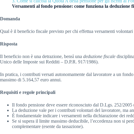
3.
Come si calcola la Quota A della pensione per gli iscritti al F
Versamenti al fondo pensione: come funziona la deduzione fi
Domanda
Qual è il beneficio fiscale previsto per chi effettua versamenti volontar
Risposta
Il beneficio non è una detrazione, bensì una
deduzione fiscale
disciplina
Unico delle Imposte sui Redditi – D.P.R. 917/1986).
In pratica, i contributi versati autonomamente dal lavoratore a un fond
massimo di 5.164,57 euro annui.
Requisiti e regole principali
Il fondo pensione deve essere riconosciuto dal D.Lgs. 252/2005
La deduzione vale per i contributi volontari del lavoratore, ma anc
È fondamentale indicare i versamenti nella dichiarazione dei reddi
Se si supera il limite massimo deducibile, l’eccedenza non si perd
complementare (esente da tassazione).