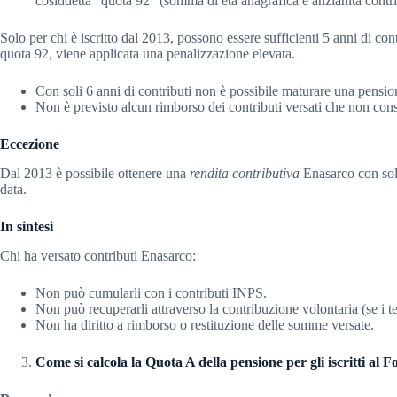
cosiddetta “quota 92” (somma di età anagrafica e anzianità contri
Solo per chi è iscritto dal 2013, possono essere sufficienti 5 anni di co
quota 92, viene applicata una penalizzazione elevata.
Con soli 6 anni di contributi non è possibile maturare una pens
Non è previsto alcun rimborso dei contributi versati che non conse
Eccezione
Dal 2013 è possibile ottenere una
rendita contributiva
Enasarco con soli 
data.
In sintesi
Chi ha versato contributi Enasarco:
Non può cumularli con i contributi INPS.
Non può recuperarli attraverso la contribuzione volontaria (se i t
Non ha diritto a rimborso o restituzione delle somme versate.
Come si calcola la Quota A della pensione per gli iscritti al 