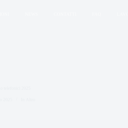
IONI
NEWS
CONTATTI
FAQ
LAV
o telefonici 2025
o 2025
In
Altro