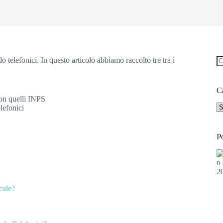
telefonici. In questo articolo abbiamo raccolto tre tra i
N
ri
C
con quelli INPS
Ca
lefonici
P
cale?