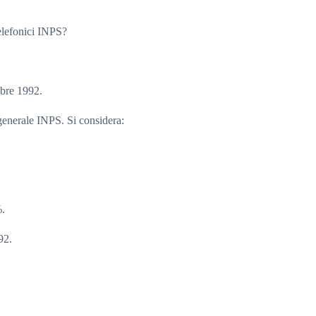
Telefonici INPS?
mbre 1992.
a generale INPS. Si considera:
%.
92.