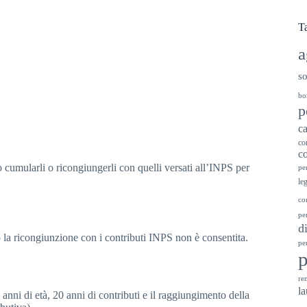
T
a
so
bo
p
ca
co
co
so cumularli o ricongiungerli con quelli versati all’INPS per
pe
le
co
pe
d
o la ricongiunzione con i contributi INPS non è consentita.
pe
ren
la
ni di età, 20 anni di contributi e il raggiungimento della