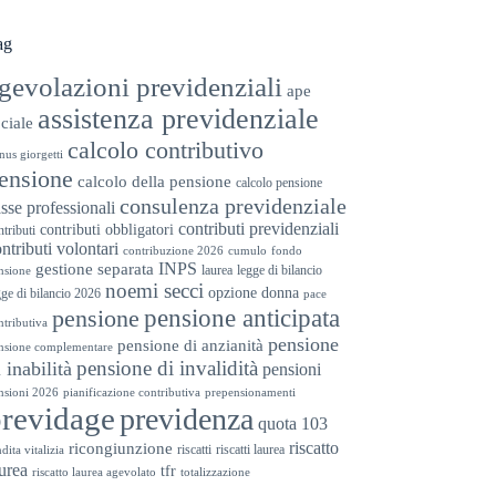
ag
gevolazioni previdenziali
ape
assistenza previdenziale
ciale
calcolo contributivo
nus giorgetti
ensione
calcolo della pensione
calcolo pensione
consulenza previdenziale
sse professionali
contributi previdenziali
contributi obbligatori
ntributi
ntributi volontari
contribuzione 2026
cumulo
fondo
INPS
gestione separata
laurea
legge di bilancio
nsione
noemi secci
opzione donna
gge di bilancio 2026
pace
pensione anticipata
pensione
ntributiva
pensione
pensione di anzianità
nsione complementare
pensione di invalidità
i inabilità
pensioni
nsioni 2026
pianificazione contributiva
prepensionamenti
previdage
previdenza
quota 103
riscatto
ricongiunzione
riscatti
riscatti laurea
dita vitalizia
urea
tfr
riscatto laurea agevolato
totalizzazione