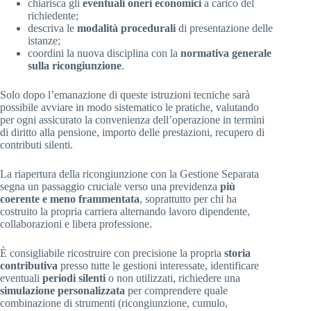
chiarisca gli
eventuali oneri economici
a carico del
richiedente;
descriva le
modalità procedurali
di presentazione delle
istanze;
coordini la nuova disciplina con la
normativa generale
sulla ricongiunzione
.
Solo dopo l’emanazione di queste istruzioni tecniche sarà
possibile avviare in modo sistematico le pratiche, valutando
per ogni assicurato la convenienza dell’operazione in termini
di diritto alla pensione, importo delle prestazioni, recupero di
contributi silenti.
La riapertura della ricongiunzione con la Gestione Separata
segna un passaggio cruciale verso una previdenza
più
coerente e meno frammentata
, soprattutto per chi ha
costruito la propria carriera alternando lavoro dipendente,
collaborazioni e libera professione.
È consigliabile ricostruire con precisione la propria
storia
contributiva
presso tutte le gestioni interessate, identificare
eventuali
periodi silenti
o non utilizzati, richiedere una
simulazione personalizzata
per comprendere quale
combinazione di strumenti (ricongiunzione, cumulo,