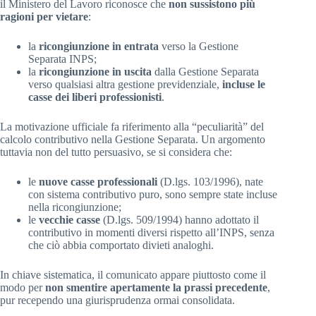
il Ministero del Lavoro riconosce che
non sussistono più
ragioni per vietare
:
la
ricongiunzione in entrata
verso la Gestione
Separata INPS;
la
ricongiunzione in uscita
dalla Gestione Separata
verso qualsiasi altra gestione previdenziale,
incluse le
casse dei liberi professionisti
.
La motivazione ufficiale fa riferimento alla “peculiarità” del
calcolo contributivo nella Gestione Separata. Un argomento
tuttavia non del tutto persuasivo, se si considera che:
le
nuove casse professionali
(D.lgs. 103/1996), nate
con sistema contributivo puro, sono sempre state incluse
nella ricongiunzione;
le
vecchie casse
(D.lgs. 509/1994) hanno adottato il
contributivo in momenti diversi rispetto all’INPS, senza
che ciò abbia comportato divieti analoghi.
In chiave sistematica, il comunicato appare piuttosto come il
modo per
non smentire apertamente la prassi precedente
,
pur recependo una giurisprudenza ormai consolidata.