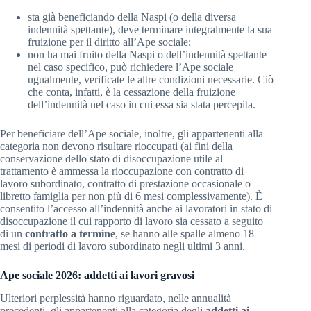
sta già beneficiando della Naspi (o della diversa
indennità spettante), deve terminare integralmente la sua
fruizione per il diritto all’Ape sociale;
non ha mai fruito della Naspi o dell’indennità spettante
nel caso specifico, può richiedere l’Ape sociale
ugualmente, verificate le altre condizioni necessarie. Ciò
che conta, infatti, è la cessazione della fruizione
dell’indennità nel caso in cui essa sia stata percepita.
Per beneficiare dell’Ape sociale, inoltre, gli appartenenti alla
categoria non devono risultare rioccupati (ai fini della
conservazione dello stato di disoccupazione utile al
trattamento è ammessa la rioccupazione con contratto di
lavoro subordinato, contratto di prestazione occasionale o
libretto famiglia per non più di 6 mesi complessivamente). È
consentito l’accesso all’indennità anche ai lavoratori in stato di
disoccupazione il cui rapporto di lavoro sia cessato a seguito
di un
contratto a termine
, se hanno alle spalle almeno 18
mesi di periodi di lavoro subordinato negli ultimi 3 anni.
Ape sociale 2026: addetti ai lavori gravosi
Ulteriori perplessità hanno riguardato, nelle annualità
precedenti, gli appartenenti alla categoria degli
addetti ai