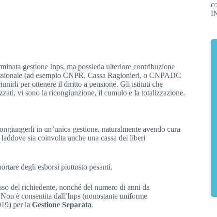
rminata gestione Inps, ma possieda ulteriore contribuzione
professionale (ad esempio CNPR, Cassa Ragionieri, o CNPADC
irli per ottenere il diritto a pensione. Gli istituti che
zzati, vi sono la ricongiunzione, il cumulo e la totalizzazione.
icongiungerli in un’unica gestione, naturalmente avendo cura
 laddove sia coinvolta anche una cassa dei liberi
rtare degli esborsi piuttosto pesanti.
esso del richiedente, nonché del numero di anni da
. Non è consentita dall’Inps (nonostante uniforme
019) per la
Gestione Separata
.