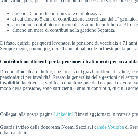
Attenzione, però, per il diritto al computo è necessario soddisfare i segue
almeno 15 anni di contribuzione complessiva;
di cui almeno 5 anni di contribuzione accreditata dal 1° gennaio 
almeno un contributo ma meno di 18 anni di contributi al 31 di
almeno un mese di contributi nella gestione Separata.
Di fatto, quindi, per questi lavoratori la pensione di vecchiaia a 71 an
Sempre meno, comunque, dei 20 anni attualmente richiesti per la pensio
Contributi insufficienti per la pensione: i trattamenti per invalidità
Da non dimenticare, infine, che, in caso di gravi problemi di salute, le 
pensionistici per invalidità. Presso la generalità delle gestioni del setto
invalidità
, laddove sia verificata una riduzione della capacità lavorativ
modo della pensione, sono sufficienti 5 anni di contributi, di cui 3 accr
Collegati alla nostra pagina
Linkedin!
Rimani aggiornato in materia pre
Guarda i video della dottoressa Noemi Secci sul c
anale Youtube
di Prev
ti ha mai detto.