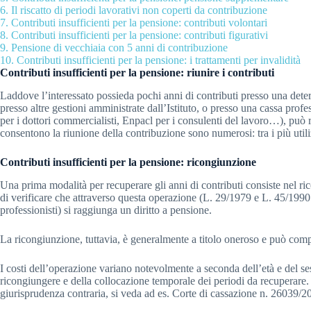
6.
Il riscatto di periodi lavorativi non coperti da contribuzione
7.
Contributi insufficienti per la pensione: contributi volontari
8.
Contributi insufficienti per la pensione: contributi figurativi
9.
Pensione di vecchiaia con 5 anni di contribuzione
10.
Contributi insufficienti per la pensione: i trattamenti per invalidità
Contributi insufficienti per la pensione: riunire i contributi
Laddove l’interessato possieda pochi anni di contributi presso una dete
presso altre gestioni amministrate dall’Istituto, o presso una cassa 
per i dottori commercialisti, Enpacl per i consulenti del lavoro…), può riun
consentono la riunione della contribuzione sono numerosi: tra i più utili
Contributi insufficienti per la pensione: ricongiunzione
Una prima modalità per recuperare gli anni di contributi consiste nel r
di verificare che attraverso questa operazione (L. 29/1979 e L. 45/1990
professionisti) si raggiunga un diritto a pensione.
La ricongiunzione, tuttavia, è generalmente a titolo oneroso e può compo
I costi dell’operazione variano notevolmente a seconda dell’età e del s
ricongiungere e della collocazione temporale dei periodi da recuperare
giurisprudenza contraria, si veda ad es. Corte di cassazione n. 26039/2