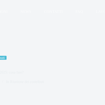
IONI
NEWS
CONTATTI
FAQ
LAV
buti
 2025: cosa fare?
In
Riunione dei contributi