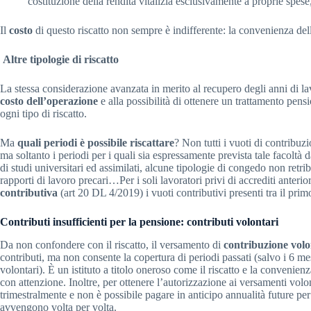
costituzione della rendita vitalizia esclusivamente a proprie spese,
Il
costo
di questo riscatto non sempre è indifferente: la convenienza del
Altre tipologie di riscatto
La stessa considerazione avanzata in merito al recupero degli anni di la
costo dell’operazione
e alla possibilità di ottenere un trattamento pensi
ogni tipo di riscatto.
Ma
quali periodi è possibile riscattare
? Non tutti i vuoti di contribu
ma soltanto i periodi per i quali sia espressamente prevista tale facoltà 
di studi universitari ed assimilati, alcune tipologie di congedo non retr
rapporti di lavoro precari…Per i soli lavoratori privi di accrediti anterio
contributiva
(art 20 DL 4/2019) i vuoti contributivi presenti tra il pri
Contributi insufficienti per la pensione: contributi volontari
Da non confondere con il riscatto, il versamento di
contribuzione volo
contributi, ma non consente la copertura di periodi passati (salvo i 6 m
volontari). È un istituto a titolo oneroso come il riscatto e la convenie
con attenzione. Inoltre, per ottenere l’autorizzazione ai versamenti volon
trimestralmente e non è possibile pagare in anticipo annualità future per 
avvengono volta per volta.