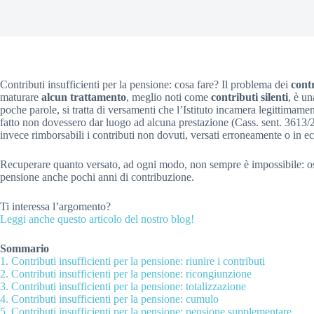
Contributi insufficienti per la pensione: cosa fare? Il problema dei
contr
maturare
alcun trattamento
, meglio noti come
contributi silenti
, è un
poche parole, si tratta di versamenti che l’Istituto incamera legittimame
fatto non dovessero dar luogo ad alcuna prestazione (Cass. sent. 3613/
invece rimborsabili i contributi non dovuti, versati erroneamente o in e
Recuperare quanto versato, ad ogni modo, non sempre è impossibile: osse
pensione anche pochi anni di contribuzione.
Ti interessa l’argomento?
Leggi anche questo articolo del nostro blog!
Sommario
1.
Contributi insufficienti per la pensione: riunire i contributi
2.
Contributi insufficienti per la pensione: ricongiunzione
3.
Contributi insufficienti per la pensione: totalizzazione
4.
Contributi insufficienti per la pensione: cumulo
5.
Contributi insufficienti per la pensione: pensione supplementare