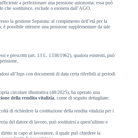
è sufficiente a perfezionare una pensione autonoma: essa può
ondo che sostituisce, esclude o esonera dall’AGO.
 presso la gestione Separata: al compimento dell’età per la
ico, è possibile ottenere una pensione supplementare da tale
ssi e prescritti (art. 13 L. 1338/1962), qualora esistenti, può
 pensione.
osi all’Inps con documenti di data certa riferibili ai periodi
pria circolare illustrativa (48/2025), ha operato una
zione della rendita vitalizia
, come di seguito dettagliate:
ltà di richiedere la costituzione della rendita vitalizia per i
rzia del datore di lavoro, può sostituirsi a quest’ultimo e
ritto in capo al lavoratore, il quale può chiedere la