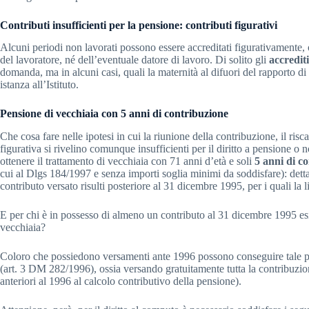
Contributi insufficienti per la pensione: contributi figurativi
Alcuni periodi non lavorati possono essere accreditati figurativamente, 
del lavoratore, né dell’eventuale datore di lavoro. Di solito gli
accrediti
domanda, ma in alcuni casi, quali la maternità al difuori del rapporto di
istanza all’Istituto.
Pensione di vecchiaia con 5 anni di contribuzione
Che cosa fare nelle ipotesi in cui la riunione della contribuzione, il risc
figurativa si rivelino comunque insufficienti per il diritto a pensione o n
ottenere il trattamento di vecchiaia con 71 anni d’età e soli
5 anni di c
cui al Dlgs 184/1997 e senza importi soglia minimi da soddisfare): detta f
contributo versato risulti posteriore al 31 dicembre 1995, per i quali la 
E per chi è in possesso di almeno un contributo al 31 dicembre 1995 esi
vecchiaia?
Coloro che possiedono versamenti ante 1996 possono conseguire tale pe
(art. 3 DM 282/1996), ossia versando gratuitamente tutta la contribuzio
anteriori al 1996 al calcolo contributivo della pensione).