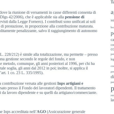
T
a
ddove la riunione di versamenti in casse differenti consenta di
 (Dlgs 42/2006), che è applicabile sia alla
pensione di
so
evisti dalla Legge Fornero). I contributi sono unificati ai soli
a di prestazione, in proporzione alla contribuzione maturata.
bo
, solitamente penalizzante, salvo il raggiungimento di autonomo
p
ca
co
co
. L. 228/212) è simile alla totalizzazione, ma permette – presso
pe
cuna gestione secondo le regole del fondo, e non
le
e metodo, comunque, gli anni posteriori al 1996, per chi ha
co
e soglia, gli anni dal 2012 in poi; inoltre, si applica il
pe
l’art. 1 co. 23 L. 335/1995).
d
pe
a contribuzione versata alle gestioni
Inps artigiani e
sato presso il Fondo dei lavoratori dipendenti. Il trattamento
i da lavoro dipendente e su quelli da artigiano/commerciante.
ren
la
ne Inps accreditata nell’
AGO
(Assicurazione generale