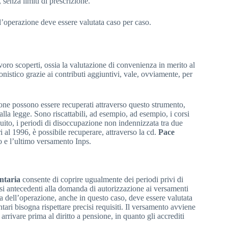
 senza limiti di prescrizione.
l’operazione deve essere valutata caso per caso.
voro scoperti, ossia la valutazione di convenienza in merito al
onistico grazie ai contributi aggiuntivi, vale, ovviamente, per
zione possono essere recuperati attraverso questo strumento,
dalla legge. Sono riscattabili, ad esempio, ad esempio, i corsi
ibuito, i periodi di disoccupazione non indennizzata tra due
ri al 1996, è possibile recuperare, attraverso la cd.
Pace
mo e l’ultimo versamento Inps.
ntaria
consente di coprire ugualmente dei periodi privi di
esi antecedenti alla domanda di autorizzazione ai versamenti
nza dell’operazione, anche in questo caso, deve essere valutata
tari bisogna rispettare precisi requisiti. Il versamento avviene
arrivare prima al diritto a pensione, in quanto gli accrediti