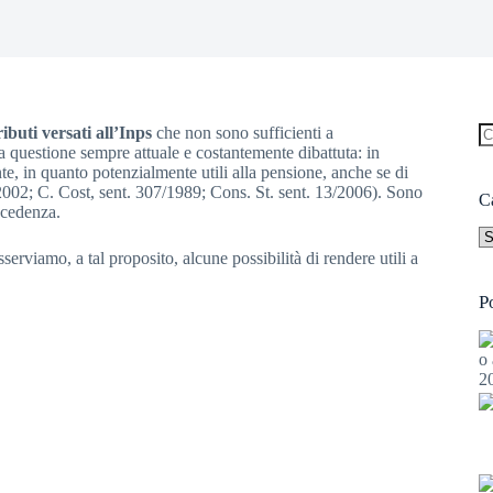
ibuti versati all’Inps
che non sono sufficienti a
a questione sempre attuale e costantemente dibattuta: in
N
nte, in quanto potenzialmente utili alla pensione, anche se di
ri
2002; C. Cost, sent. 307/1989; Cons. St. sent. 13/2006). Sono
C
ccedenza.
Ca
rviamo, a tal proposito, alcune possibilità di rendere utili a
P