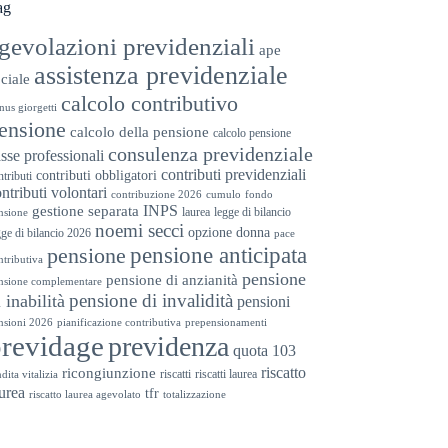
ag
gevolazioni previdenziali
ape
assistenza previdenziale
ciale
calcolo contributivo
nus giorgetti
ensione
calcolo della pensione
calcolo pensione
consulenza previdenziale
sse professionali
contributi previdenziali
contributi obbligatori
ntributi
ntributi volontari
contribuzione 2026
cumulo
fondo
INPS
gestione separata
laurea
legge di bilancio
nsione
noemi secci
opzione donna
gge di bilancio 2026
pace
pensione anticipata
pensione
ntributiva
pensione
pensione di anzianità
nsione complementare
pensione di invalidità
i inabilità
pensioni
nsioni 2026
pianificazione contributiva
prepensionamenti
previdage
previdenza
quota 103
riscatto
ricongiunzione
riscatti
riscatti laurea
dita vitalizia
urea
tfr
riscatto laurea agevolato
totalizzazione