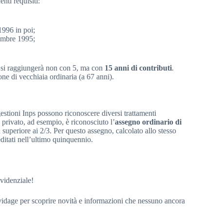
nti requisiti:
1996 in poi;
cembre 1995;
ni si raggiungerà non con 5, ma con
15 anni di contributi
.
ne di vecchiaia ordinaria (a 67 anni).
gestioni Inps possono riconoscere diversi trattamenti
re privato, ad esempio, è riconosciuto l’
assegno ordinario di
a superiore ai 2/3. Per questo assegno, calcolato allo stesso
editati nell’ultimo quinquennio.
videnziale!
idage per scoprire novità e informazioni che nessuno ancora