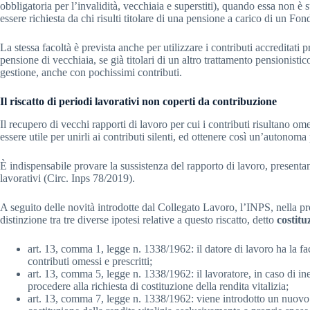
obbligatoria per l’invalidità, vecchiaia e superstiti), quando essa non 
essere richiesta da chi risulti titolare di una pensione a carico di un F
La stessa facoltà è prevista anche per utilizzare i contributi accreditati
pensione di vecchiaia, se già titolari di un altro trattamento pensionist
gestione, anche con pochissimi contributi.
Il riscatto di periodi lavorativi non coperti da contribuzione
Il recupero di vecchi rapporti di lavoro per cui i contributi risultano ome
essere utile per unirli ai contributi silenti, ed ottenere così un’autonoma
È indispensabile provare la sussistenza del rapporto di lavoro, presentand
lavorativi (Circ. Inps 78/2019).
A seguito delle novità introdotte dal Collegato Lavoro, l’INPS, nella pro
distinzione tra tre diverse ipotesi relative a questo riscatto, detto
costitu
art. 13, comma 1, legge n. 1338/1962: il datore di lavoro ha la faco
contributi omessi e prescritti;
art. 13, comma 5, legge n. 1338/1962: il lavoratore, in caso di ine
procedere alla richiesta di costituzione della rendita vitalizia;
art. 13, comma 7, legge n. 1338/1962: viene introdotto un nuovo di