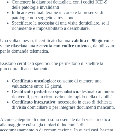
Contenere la diagnosi dettagliata con i codici ICD-9
delle patologie invalidanti
Indicare eventuali terapie in corso e la presenza di
patologie non soggette a revisione
Specificare la necessità di una visita domiciliare, se il
richiedente è impossibilitato a deambulare.
Una volta emesso, il certificato ha una
validità
di
90 giorni
e
viene rilasciata una
ricevuta con codice univoco
, da utilizzare
per la domanda telematica.
Esistono certificati specifici che permettono di snellire la
procedura di accertamento:
Certificato oncologico
: consente di ottenere una
valutazione entro 15 giorni.
Certificato pediatrico specialistico
: destinato ai minori
ricoverati, per un riconoscimento rapido della disabilità.
Certificato integrativo
: necessario in caso di richiesta
di visita domiciliare o per integrare documenti mancanti.
Alcune categorie di minori sono esentate dalla visita medica
alla maggiore età se già titolari di indennità di
accompagnamento o di comunicazione. In questi casi, basterà